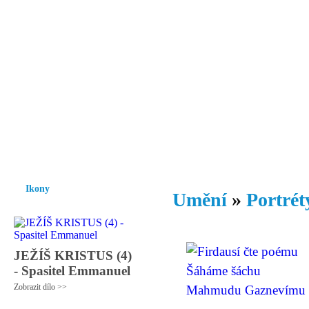
Vzrůst mravnosti a morálky je
nezbytnou podmínkou rozvoje
společnosti.
Úvod
Ikony
Hesychasmus
Umění
Knihovna
Hudba
Fot
Ikony
Umění
»
Portrét
JEŽÍŠ KRISTUS (4)
- Spasitel Emmanuel
Zobrazit dílo >>