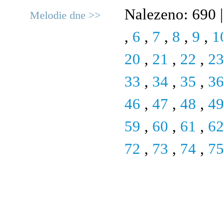
Nalezeno: 690 |
Melodie dne >>
,
6
,
7
,
8
,
9
,
1
20
,
21
,
22
,
2
33
,
34
,
35
,
3
46
,
47
,
48
,
4
59
,
60
,
61
,
6
72
,
73
,
74
,
7
© 2011 Rodon.CZ
Hlavní stránka
|
Knihovna
|
Uměn
Všechna práva vyhrazena
Podmínky užití
|
Mapa stránek
|
Kont