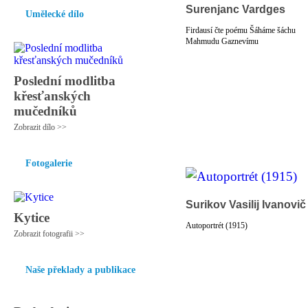
Surenjanc Vardges
Umělecké dílo
Firdausí čte poému Šáháme šáchu
Mahmudu Gaznevímu
Poslední modlitba
křesťanských
mučedníků
Zobrazit dílo >>
Fotogalerie
Surikov Vasilij Ivanovič
Kytice
Autoportrét (1915)
Zobrazit fotografii >>
Naše překlady a publikace