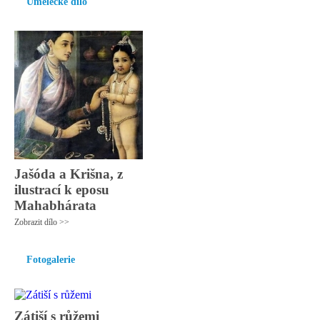
Umělecké dílo
Jašóda a Krišna, z
ilustrací k eposu
Mahabhárata
Zobrazit dílo >>
Fotogalerie
Zátiší s růžemi