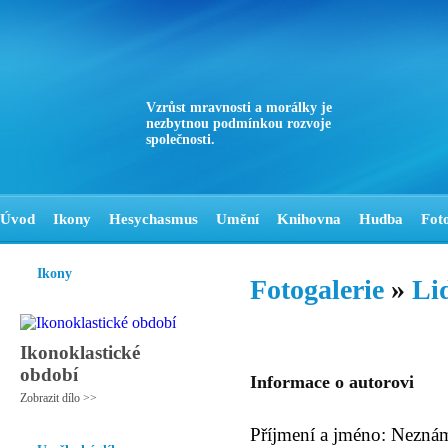
Vzrůst mravnosti a morálky je
nezbytnou podmínkou rozvoje
společnosti.
Úvod
Ikony
Hesychasmus
Umění
Knihovna
Hudba
Fot
Ikony
Fotogalerie
»
Li
Ikonoklastické
období
Informace o autorovi
Zobrazit dílo >>
Příjmení a jméno: Nezná