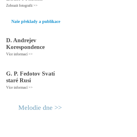
Zobrazit fotografii >>
Naše překlady a publikace
D. Andrejev
Korespondence
Více informací >>
G. P. Fedotov Svatí
staré Rusi
Více informací >>
Melodie dne >>
© 2011 Rodon.CZ
Hlavní stránka
|
Knihovna
|
Uměn