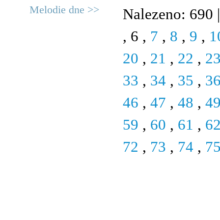
Melodie dne >>
Nalezeno: 690 |
, 6 ,
7
,
8
,
9
,
1
20
,
21
,
22
,
2
33
,
34
,
35
,
3
46
,
47
,
48
,
4
59
,
60
,
61
,
6
72
,
73
,
74
,
7
© 2011 Rodon.CZ
Hlavní stránka
|
Knihovna
|
Uměn
Všechna práva vyhrazena
Podmínky užití
|
Mapa stránek
|
Kont