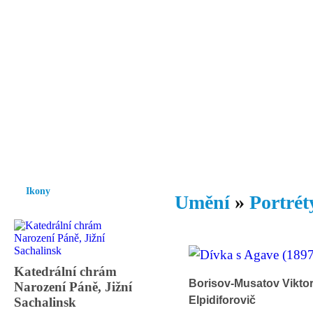
Vzrůst mravnosti a morálky je
nezbytnou podmínkou rozvoje
společnosti.
Úvod
Ikony
Hesychasmus
Umění
Knihovna
Hudba
Fot
Ikony
Umění
»
Portrét
Katedrální chrám
Borisov-Musatov Vikto
Narození Páně, Jižní
Elpidiforovič
Sachalinsk