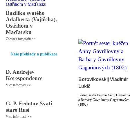
Bazilika svatého
Adalberta (Vojtěcha),
Ostřihom v
Maďarsku
Zobrazit fotografii >>
Naše překlady a publikace
D. Andrejev
Korespondence
Borovikovskij Vladimir
Více informací >>
Lukič
Portrét sester kněžen Anny Gavriilov
a Barbary Gavriilovny Gagarinových
G. P. Fedotov Svatí
(1802)
staré Rusi
Více informací >>