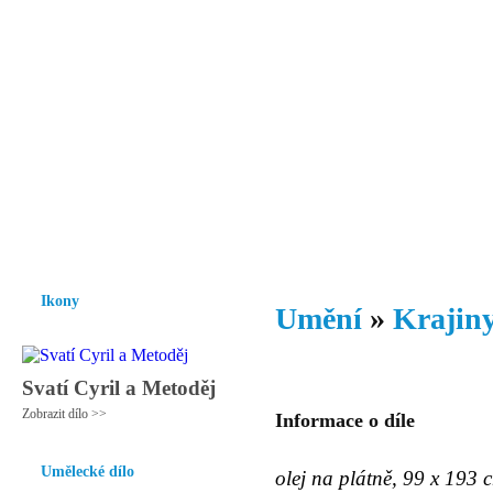
Vzrůst mravnosti a morálky je
nezbytnou podmínkou rozvoje
společnosti.
Úvod
Ikony
Hesychasmus
Umění
Knihovna
Hudba
Fot
Ikony
Umění
»
Krajiny
Svatí Cyril a Metoděj
Zobrazit dílo >>
Informace o díle
Umělecké dílo
olej na plátně, 99 x 193