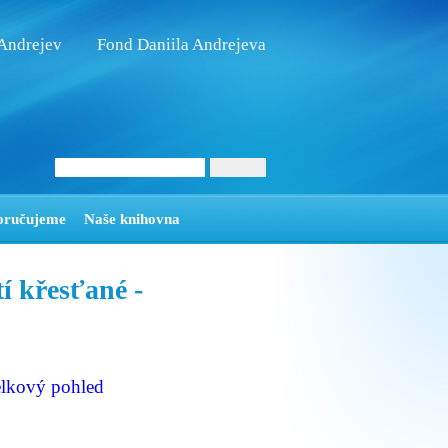
 Andrejev
Fond Daniila Andrejeva
oručujeme
Naše knihovna
 křesťané -