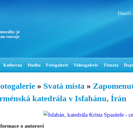
Daniil
 morálky je
ou rozvoje
Knihovna
Hudba
Fotogalerie
Videogalerie
Témata
Dop
otogalerie
»
Svatá místa
»
Zapomenutí
rménská katedrála v Isfahánu, Írán
nformace o autorovi