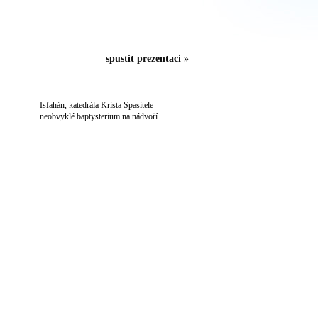
spustit prezentaci »
Isfahán, katedrála Krista Spasitele -
neobvyklé baptysterium na nádvoří