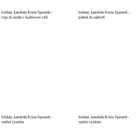
Isfahán, katedrála Krista Spasitele -
Isfahán, katedrála Krista Spasitele -
vtup do areálu s hodinovou věží
pohled do nádvoří
Isfahán, katedrála Krista Spasitele -
Isfahán, katedrála Krista Spasitele -
vnitřní výzdoba
vnitřní výzdoba