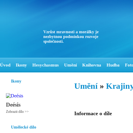
Vzrůst mravnosti a morálky je
nezbytnou podmínkou rozvoje
společnosti.
Úvod
Ikony
Hesychasmus
Umění
Knihovna
Hudba
Fot
Ikony
Umění
»
Krajiny
Deésis
Zobrazit dílo >>
Informace o díle
Umělecké dílo