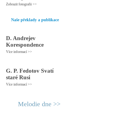
Zobrazit fotografii >>
Naše překlady a publikace
D. Andrejev
Korespondence
Více informací >>
G. P. Fedotov Svatí
staré Rusi
Více informací >>
Melodie dne >>
© 2011 Rodon.CZ
Hlavní stránka
|
Knihovna
|
Uměn