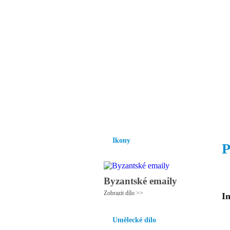
Vzrůst mravnosti a
nezbytnou podmínk
společnosti.
Úvod
Ikony
Hesychasmus
Umění
Ikony
P
Byzantské emaily
Zobrazit dílo >>
In
Umělecké dílo