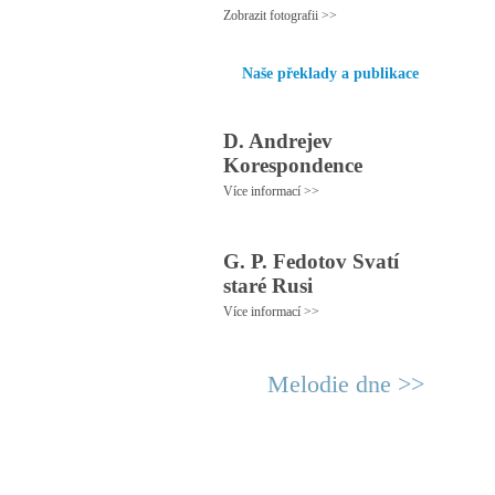
Zobrazit fotografii >>
Naše překlady a publikace
D. Andrejev
Korespondence
Více informací >>
G. P. Fedotov Svatí
staré Rusi
Více informací >>
Melodie dne >>
© 2011 Rodon.CZ
Hl