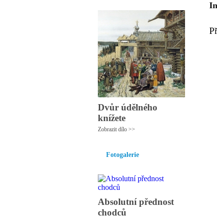
I
P
Dvůr údělného
knížete
Zobrazit dílo >>
Fotogalerie
Absolutní přednost
chodců