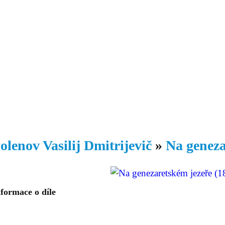
Daniil
 morálky je
ou rozvoje
Knihovna
Hudba
Fotogalerie
Videogalerie
Témata
Dop
olenov Vasilij Dmitrijevič
»
Na geneza
formace o díle