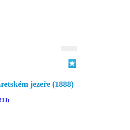
 Andrejev
Fond Daniila Andrejeva
oručujeme
Naše knihovna
retském jezeře (1888)