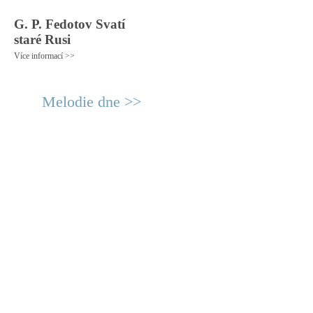
G. P. Fedotov Svatí
staré Rusi
Více informací >>
Melodie dne >>
© 2011 Rodon.CZ
Hlavní stránka
|
Knihovna
|
Uměn
Všechna práva vyhrazena
Podmínky užití
|
Mapa stránek
|
Kont