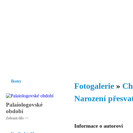
Vzrůst mravnosti a morálky je
nezbytnou podmínkou rozvoje
společnosti.
Úvod
Ikony
Hesychasmus
Umění
Knihovna
Hudba
Fot
Ikony
Fotogalerie
»
Ch
Narození přesva
Palaiologovské
období
Zobrazit dílo >>
Informace o autorovi