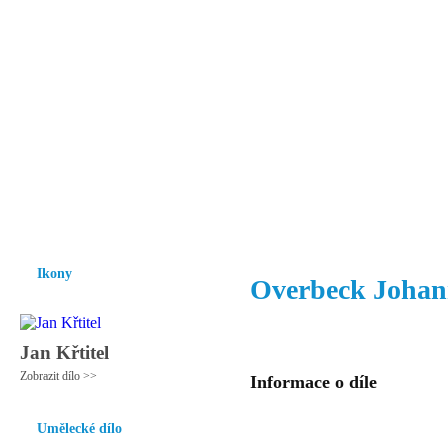
Vzrůst mravnosti a morálky je
nezbytnou podmínkou rozvoje
společnosti.
Úvod
Ikony
Hesychasmus
Umění
Knihovna
Hudba
Fot
Ikony
Overbeck Johan
Jan Křtitel
Zobrazit dílo >>
Informace o díle
Umělecké dílo