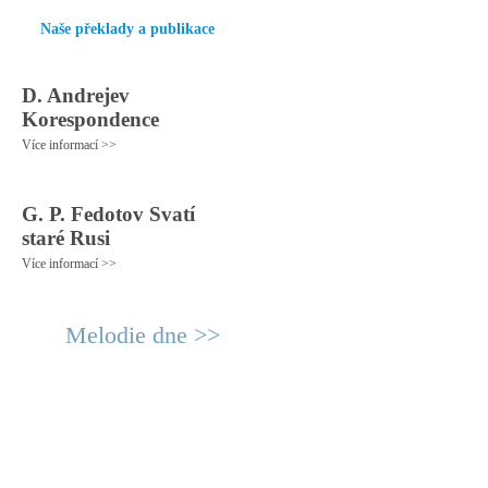
Naše překlady a publikace
D. Andrejev
Korespondence
Více informací >>
G. P. Fedotov Svatí
staré Rusi
Více informací >>
Melodie dne >>
© 2011 Rodon.CZ
Hlavní stránka
|
Knihovna
|
Uměn
Všechna práva vyhrazena
Podmínky užití
|
Mapa stránek
|
Kont