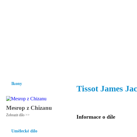
Vzrůst mravnosti a morálky je
nezbytnou podmínkou rozvoje
společnosti.
Úvod
Ikony
Hesychasmus
Umění
Knihovna
Hudba
Fot
Ikony
Tissot James Ja
Mesrop z Chizanu
Zobrazit dílo >>
Informace o díle
Umělecké dílo