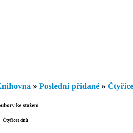
Daniil
 morálky je
ou rozvoje
Knihovna
Hudba
Fotogalerie
Videogalerie
Témata
Dop
nihovna
»
Poslední přidané
»
Čtyřic
oubory ke stažení
Čtyřicet dnů