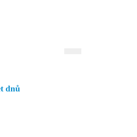
 Andrejev
Fond Daniila Andrejeva
oručujeme
Naše knihovna
et dnů