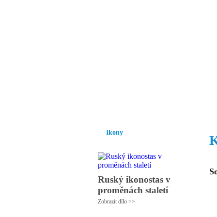
Vzrůst mravnosti a
nezbytnou podmínk
společnosti.
Úvod
Ikony
Hesychasmus
Umění
Ikony
K
S
Ruský ikonostas v
proměnách staletí
Zobrazit dílo >>