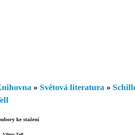
Daniil
 morálky je
ou rozvoje
Knihovna
Hudba
Fotogalerie
Videogalerie
Témata
Dop
nihovna
»
Světová literatura
»
Schill
ell
oubory ke stažení
Vilém Tell