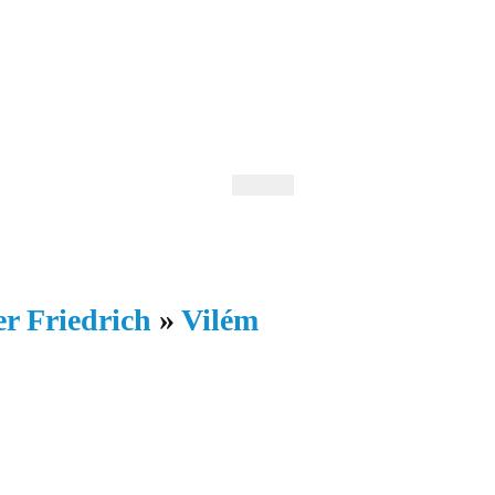
 Andrejev
Fond Daniila Andrejeva
oručujeme
Naše knihovna
er Friedrich
»
Vilém