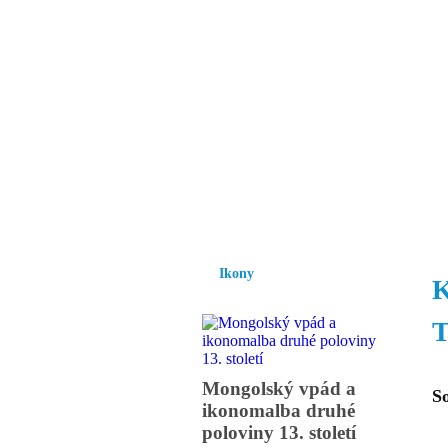
Vzrůst mravnosti a
nezbytnou podmínk
společnosti.
Úvod
Ikony
Hesychasmus
Umění
Ikony
K
T
Mongolský vpád a
S
ikonomalba druhé
poloviny 13. století