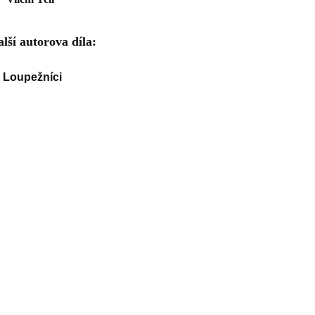
lší autorova díla:
Loupežníci