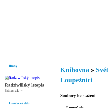
Vzrůst mravnosti a morálky je
nezbytnou podmínkou rozvoje
společnosti.
Úvod
Ikony
Hesychasmus
Umění
Knihovna
Hudba
Fot
Ikony
Knihovna
»
Svět
Loupežníci
Radziwillský letopis
Zobrazit dílo >>
Soubory ke stažení
Umělecké dílo
Loupežníci