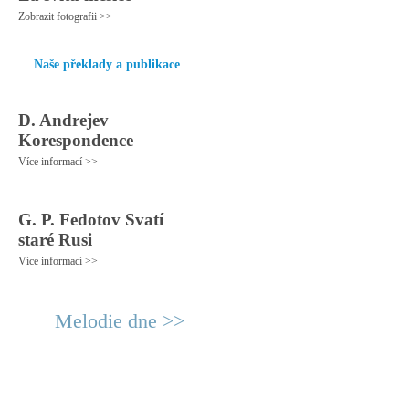
Zobrazit fotografii >>
Naše překlady a publikace
D. Andrejev
Korespondence
Více informací >>
G. P. Fedotov Svatí
staré Rusi
Více informací >>
Melodie dne >>
© 2011 Rodon.CZ
Hlavní stránka
|
Knihovna
|
Uměn