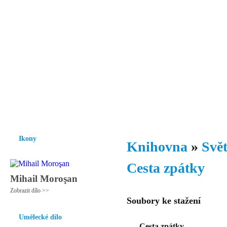
Vzrůst mravnosti a morálky je
nezbytnou podmínkou rozvoje
společnosti.
Úvod
Ikony
Hesychasmus
Umění
Knihovna
Hudba
Fot
Ikony
Knihovna
»
Svět
Cesta zpátky
Mihail Moroşan
Zobrazit dílo >>
Soubory ke stažení
Umělecké dílo
Cesta zpátky