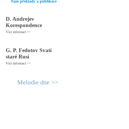
Naše překlady a publikace
D. Andrejev
Korespondence
Více informací >>
G. P. Fedotov Svatí
staré Rusi
Více informací >>
Melodie dne >>
© 2011 Rodon.CZ
Hlavní stránka
|
Knihovna
|
Uměn
Všechna práva vyhrazena
Podmínky užití
|
Mapa stránek
|
Kont