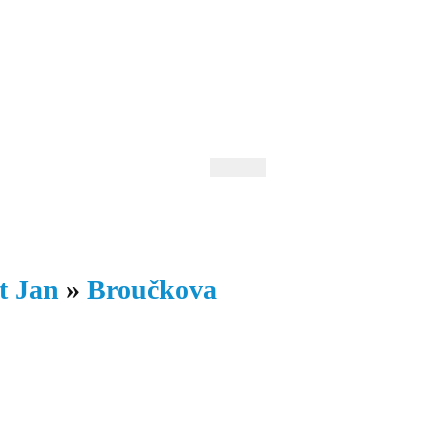
 Andrejev
Fond Daniila Andrejeva
oručujeme
Naše knihovna
t Jan
»
Broučkova