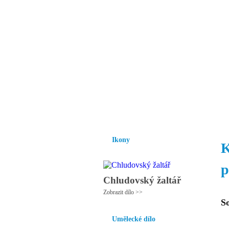
Vzrůst mravnosti a
nezbytnou podmínk
společnosti.
Úvod
Ikony
Hesychasmus
Umění
Ikony
K
p
Chludovský žaltář
Zobrazit dílo >>
S
Umělecké dílo