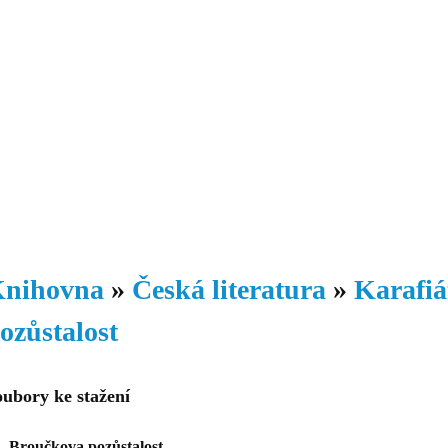
Daniil
 morálky je
ou rozvoje
Knihovna
Hudba
Fotogalerie
Videogalerie
Témata
Dop
nihovna
»
Česká literatura
»
Karafiá
ozůstalost
oubory ke stažení
Broučkova pozůstalost