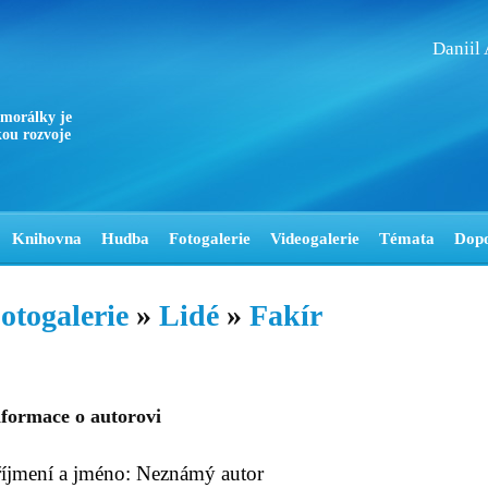
Daniil
 morálky je
ou rozvoje
Knihovna
Hudba
Fotogalerie
Videogalerie
Témata
Dop
otogalerie
»
Lidé
»
Fakír
nformace o autorovi
říjmení a jméno: Neznámý autor