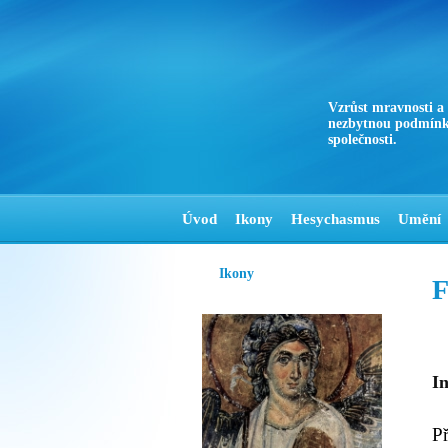
Vzrůst mravnosti a
nezbytnou podmínk
společnosti.
Úvod
Ikony
Hesychasmus
Umění
Ikony
F
I
P