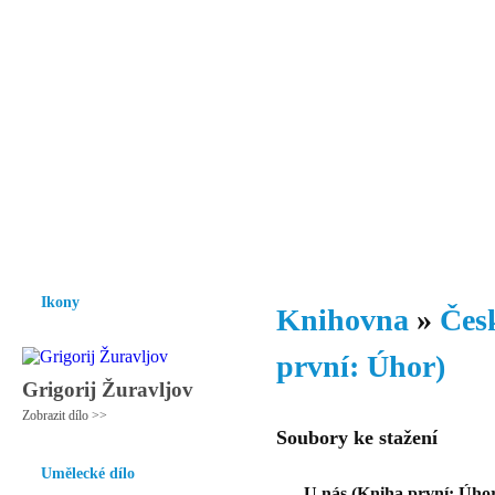
Vzrůst mravnosti a morálky je
nezbytnou podmínkou rozvoje
společnosti.
Úvod
Ikony
Hesychasmus
Umění
Knihovna
Hudba
Fot
Ikony
Knihovna
»
Česk
první: Úhor)
Grigorij Žuravljov
Zobrazit dílo >>
Soubory ke stažení
Umělecké dílo
U nás (Kniha první: Úho