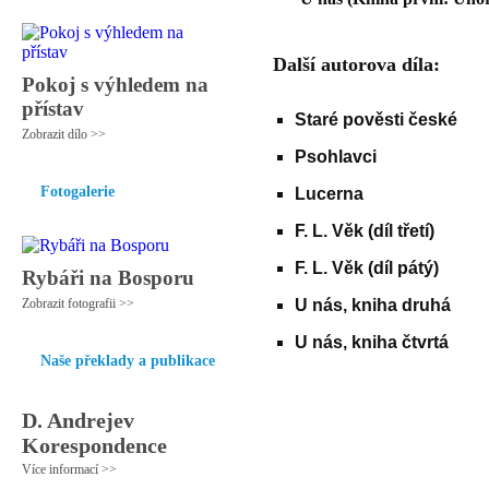
Další autorova díla:
Pokoj s výhledem na
přístav
Staré pověsti české
Zobrazit dílo >>
Psohlavci
Fotogalerie
Lucerna
F. L. Věk (díl třetí)
F. L. Věk (díl pátý)
Rybáři na Bosporu
Zobrazit fotografii >>
U nás, kniha druhá
U nás, kniha čtvrtá
Naše překlady a publikace
D. Andrejev
Korespondence
Více informací >>