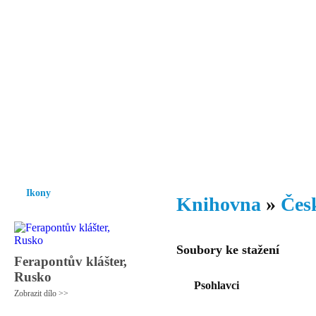
Vzrůst mravnosti a morálky je
nezbytnou podmínkou rozvoje
společnosti.
Úvod
Ikony
Hesychasmus
Umění
Knihovna
Hudba
Fot
Ikony
Knihovna
»
Česk
Soubory ke stažení
Ferapontův klášter,
Rusko
Psohlavci
Zobrazit dílo >>