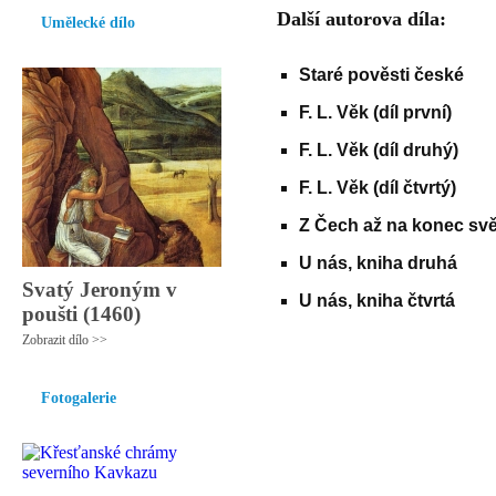
Další autorova díla:
Umělecké dílo
Staré pověsti české
F. L. Věk (díl první)
F. L. Věk (díl druhý)
F. L. Věk (díl čtvrtý)
Z Čech až na konec svě
U nás, kniha druhá
Svatý Jeroným v
U nás, kniha čtvrtá
poušti (1460)
Zobrazit dílo >>
Fotogalerie