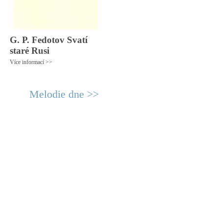
G. P. Fedotov Svatí
staré Rusi
Více informací >>
Melodie dne >>
© 2011 Rodon.CZ
Hlavní stránka
|
Knihovna
|
Uměn
Všechna práva vyhrazena
Podmínky užití
|
Mapa stránek
|
Kont