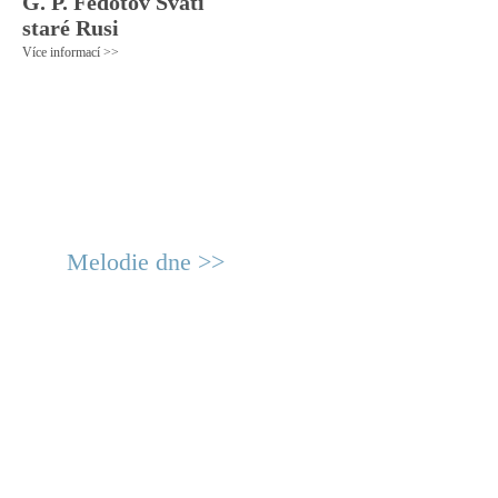
G. P. Fedotov Svatí
staré Rusi
Více informací >>
Melodie dne >>
© 2011 Rodon.CZ
Hlavní stránka
|
Knihovna
|
Uměn
Všechna práva vyhrazena
Podmínky užití
|
Mapa stránek
|
Kont