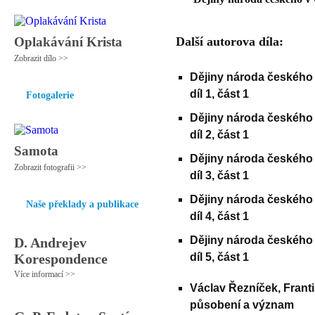
Oplakávání Krista
Další autorova díla:
Zobrazit dílo >>
Dějiny národa českého
díl 1, část 1
Fotogalerie
Dějiny národa českého
díl 2, část 1
Samota
Dějiny národa českého
Zobrazit fotografii >>
díl 3, část 1
Dějiny národa českého
Naše překlady a publikace
díl 4, část 1
Dějiny národa českého
D. Andrejev
Korespondence
díl 5, část 1
Více informací >>
Václav Řezníček, Franti
působení a význam