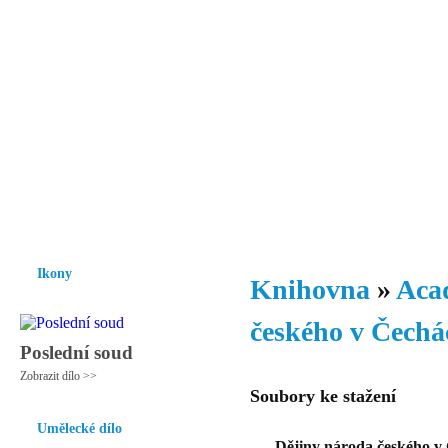
Vzrůst mravnosti a morálky je
nezbytnou podmínkou rozvoje
společnosti.
Úvod
Ikony
Hesychasmus
Umění
Knihovna
Hudba
Fot
Ikony
Knihovna
»
Aca
českého v Čechác
Poslední soud
Zobrazit dílo >>
Soubory ke stažení
Umělecké dílo
Dějiny národa českého v Č