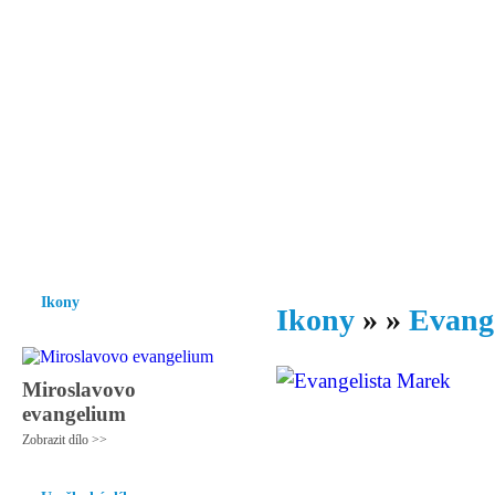
Vzrůst mravnosti a morálky je
nezbytnou podmínkou rozvoje
společnosti.
Úvod
Ikony
Hesychasmus
Umění
Knihovna
Hudba
Fot
Ikony
Ikony
»
»
Evang
Miroslavovo
evangelium
Zobrazit dílo >>