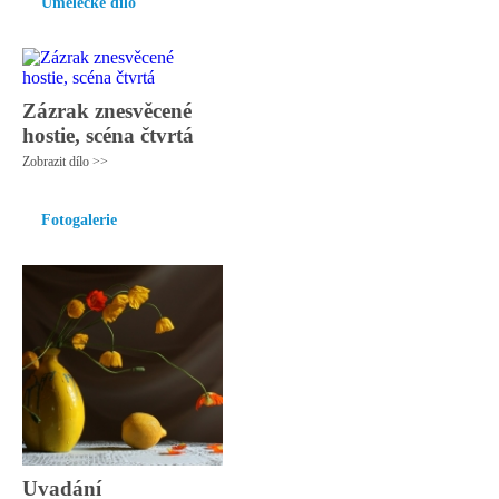
Umělecké dílo
Zázrak znesvěcené
hostie, scéna čtvrtá
Zobrazit dílo >>
Fotogalerie
Uvadání