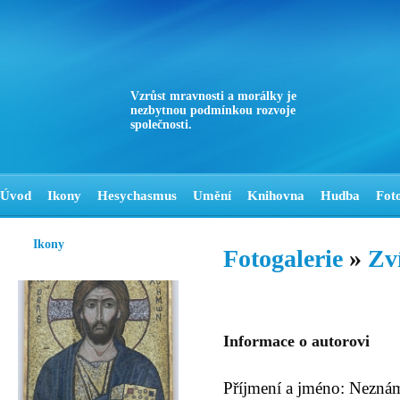
Vzrůst mravnosti a morálky je
nezbytnou podmínkou rozvoje
společnosti.
Úvod
Ikony
Hesychasmus
Umění
Knihovna
Hudba
Fot
Ikony
Fotogalerie
»
Zv
Informace o autorovi
Příjmení a jméno: Nezná