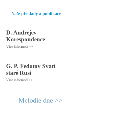
Naše překlady a publikace
D. Andrejev
Korespondence
Více informací >>
G. P. Fedotov Svatí
staré Rusi
Více informací >>
Melodie dne >>
© 2011 Rodon.CZ
Hlavní stránka
|
Knihovna
|
Uměn
Všechna práva vyhrazena
Podmínky užití
|
Mapa stránek
|
Kont