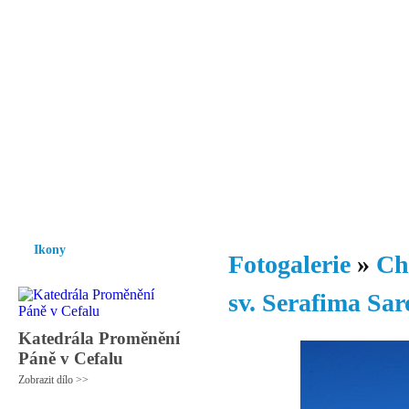
Vzrůst mravnosti a morálky je
nezbytnou podmínkou rozvoje
společnosti.
Úvod
Ikony
Hesychasmus
Umění
Knihovna
Hudba
Fot
Ikony
Fotogalerie
»
Ch
sv. Serafima Sa
Katedrála Proměnění
Páně v Cefalu
Zobrazit dílo >>