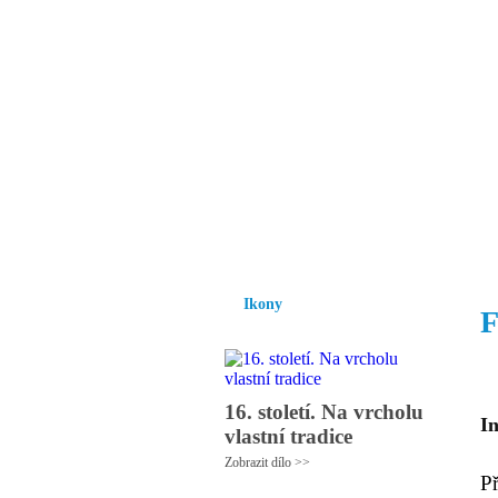
Vzrůst mravnosti a
nezbytnou podmínk
společnosti.
Úvod
Ikony
Hesychasmus
Umění
Ikony
F
16. století. Na vrcholu
I
vlastní tradice
Zobrazit dílo >>
P