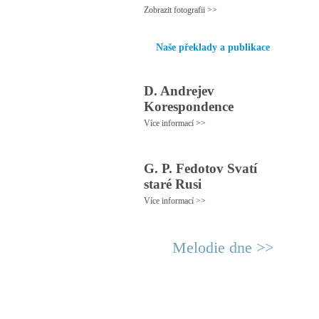
Zobrazit fotografii >>
Naše překlady a publikace
D. Andrejev
Korespondence
Více informací >>
G. P. Fedotov Svatí
staré Rusi
Více informací >>
Melodie dne >>
© 2011 Rodon.CZ
Hl