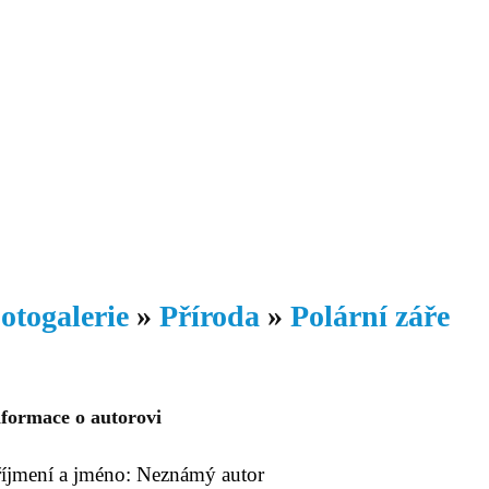
Daniil
 morálky je
ou rozvoje
Knihovna
Hudba
Fotogalerie
Videogalerie
Témata
Dop
otogalerie
»
Příroda
»
Polární záře
nformace o autorovi
říjmení a jméno: Neznámý autor