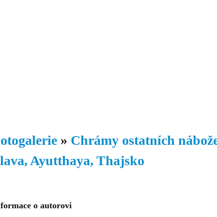
Daniil
 morálky je
ou rozvoje
Knihovna
Hudba
Fotogalerie
Videogalerie
Témata
Dop
otogalerie
»
Chrámy ostatních nábože
lava, Ayutthaya, Thajsko
nformace o autorovi