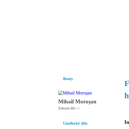
Vzrůst mravnosti a
nezbytnou podmínk
společnosti.
Úvod
Ikony
Hesychasmus
Umění
Ikony
F
h
Mihail Moroşan
Zobrazit dílo >>
I
Umělecké dílo