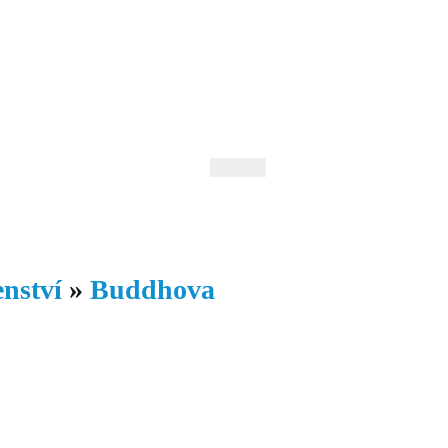
 Andrejev
Fond Daniila Andrejeva
oručujeme
Naše knihovna
nství
»
Buddhova