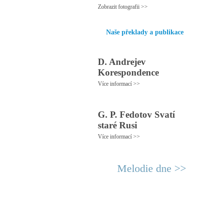
Zobrazit fotografii >>
Naše překlady a publikace
D. Andrejev
Korespondence
Více informací >>
G. P. Fedotov Svatí
staré Rusi
Více informací >>
Melodie dne >>
© 2011 Rodon.CZ
Hl