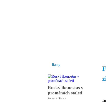
Vzrůst mravnosti a
nezbytnou podmínk
společnosti.
Úvod
Ikony
Hesychasmus
Umění
Ikony
F
z
Ruský ikonostas v
proměnách staletí
Zobrazit dílo >>
I