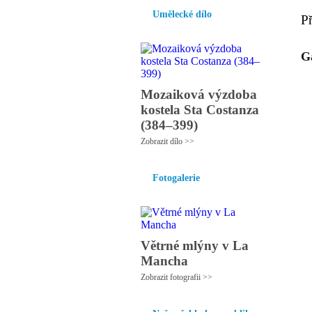
Umělecké dílo
P
G
Mozaiková výzdoba
kostela Sta Costanza
(384–399)
Zobrazit dílo >>
Fotogalerie
Větrné mlýny v La
Mancha
Zobrazit fotografii >>