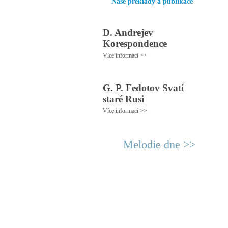
Naše překlady a publikace
D. Andrejev
Korespondence
Více informací >>
G. P. Fedotov Svatí
staré Rusi
Více informací >>
Melodie dne >>