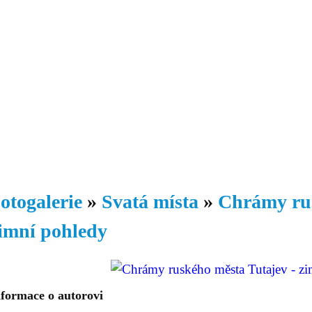
Daniil
 morálky je
ou rozvoje
Knihovna
Hudba
Fotogalerie
Videogalerie
Témata
Dop
otogalerie
»
Svatá místa
»
Chrámy rus
imní pohledy
nformace o autorovi