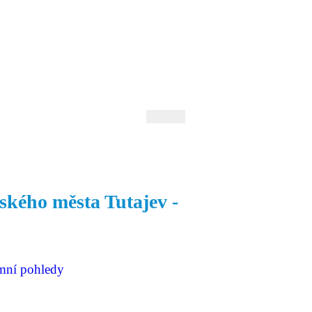
 Andrejev
Fond Daniila Andrejeva
oručujeme
Naše knihovna
kého města Tutajev -