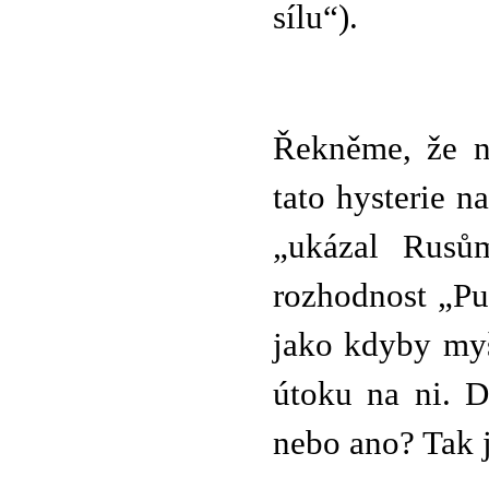
sílu“).
Řekněme, že n
tato hysterie 
„ukázal Rusů
rozhodnost „Put
jako kdyby myš
útoku na ni. D
nebo ano? Tak j