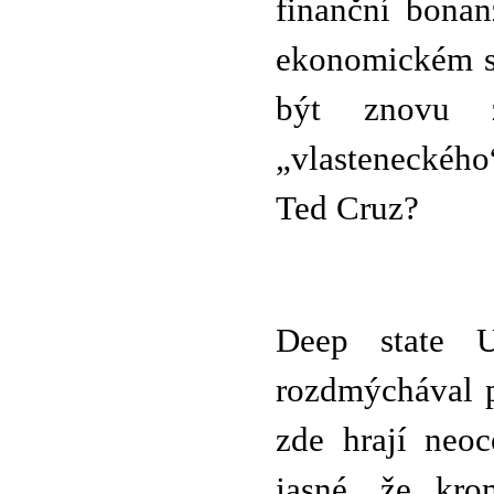
finanční bonan
ekonomickém st
být znovu z
„vlasteneckéh
Ted Cruz?
Deep state 
rozdmýchával p
zde hrají neoc
jasné, že kro