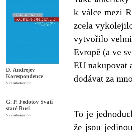
k válce mezi R
zcela vykoleji
vytvořilo velm
Evropě (a ve sv
EU nakupovat a
D. Andrejev
Korespondence
dodávat za mno
Více informací >>
G. P. Fedotov Svatí
staré Rusi
To je jednoduc
Více informací >>
že jsou jedino