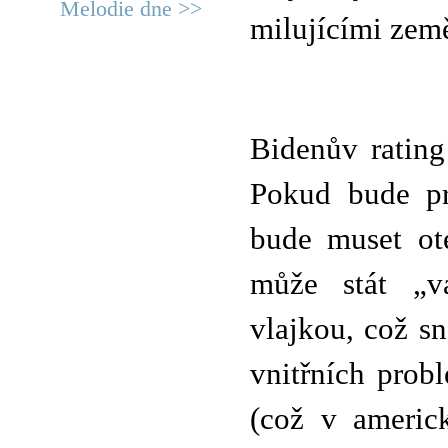
Melodie dne >>
milujícími zem
Bidenův rating
Pokud bude pr
bude muset ot
může stát „v
vlajkou, což s
vnitřních prob
(což v americ