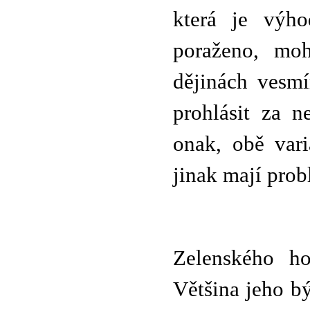
která je výh
poraženo, moh
dějinách vesm
prohlásit za n
onak, obě vari
jinak mají pro
Zelenského ho
Většina jeho bý