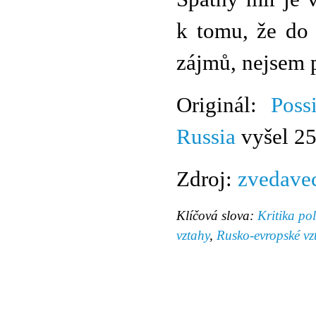
k tomu, že do 
zájmů, nejsem p
Originál:
Poss
Russia
vyšel 25.
Zdroj:
zvedave
Klíčová slova:
Kritika po
vztahy
,
Rusko-evropské vz