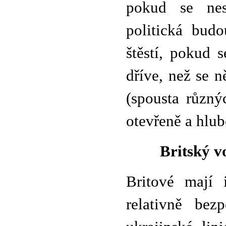
pokud se nes
politická bud
štěstí, pokud 
dříve, než se 
(spousta různý
otevřeně a hlub
Britský v
Britové mají 
relativně bez