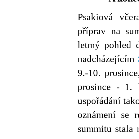
Psakiová včer
příprav na su
letmý pohled 
nadcházejícím
9.-10. prosinc
prosince - 1. 
uspořádání tak
oznámení se r
summitu stala 