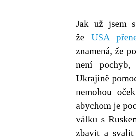
Jak už jsem se
že
USA přene
znamená, že po
není pochyb, 
Ukrajině pomoci
nemohou oček
abychom je podp
válku s Ruskem
zbavit a svali