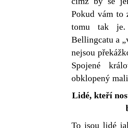
čímž by se je
Pokud vám to zn
tomu tak je.
Bellingcatu a 
nejsou překážk
Spojené králo
obklopený mali
Lidé, kteří no
To jsou lidé j