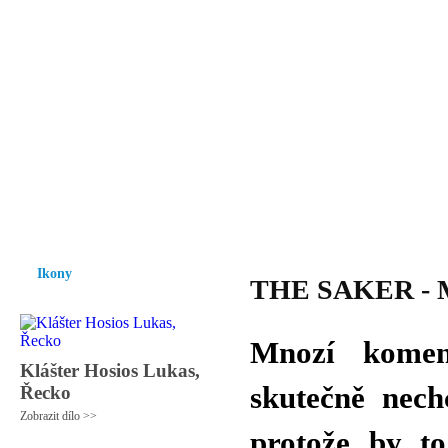
Vzrůst mravnosti a morálky je
nezbytnou podmínkou rozvoje
společnosti.
Úvod
Ikony
Hesychasmus
Umění
Knihovna
Hudba
Fot
Ikony
THE SAKER - Mo
Mnozí komen
Klášter Hosios Lukas,
skutečně nec
Řecko
Zobrazit dílo >>
protože by to