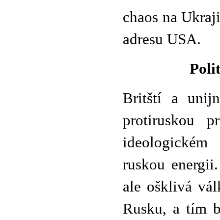
chaos na Ukraji
adresu USA.
Poli
Britští a unij
protiruskou p
ideologickém 
ruskou energii
ale ošklivá vá
Rusku, a tím b