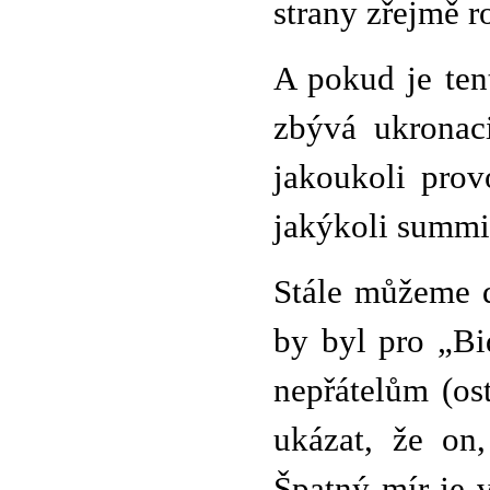
strany zřejmě r
A pokud je ten
zbývá ukronaci
jakoukoli pro
jakýkoli summit
Stále můžeme d
by byl pro „Bi
nepřátelům (os
ukázat, že on
Špatný mír je 