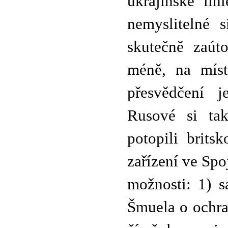
ukrajinské lin
nemyslitelné 
skutečně zaúto
méně, na míst
přesvědčení 
Rusové si ta
potopili brits
zařízení ve Spo
možnosti: 1) s
Šmuela o ochra