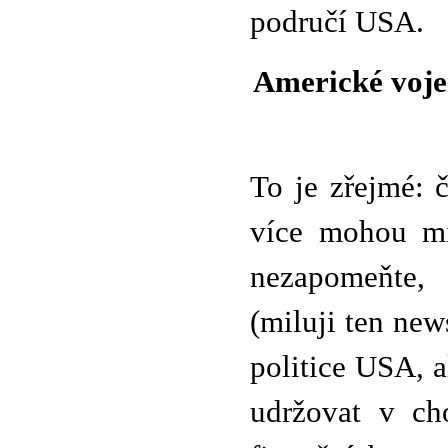
područí USA.
Americké voje
To je zřejmé: č
více mohou mí
nezapomeňte,
(miluji ten new
politice USA, 
udržovat v ch