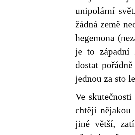
unipolární svě
žádná země neo
hegemona (nezá
je to západní 
dostat pořádně
jednou za sto le
Ve skutečnosti
chtějí nějakou 
jiné větší, zat