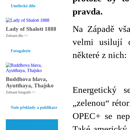
Umělecké dílo
pravda.
Na Západě však
Lady of Shalott 1888
Zobrazit dílo >>
velmi usilují
Fotogalerie
některé z nich:
Buddhova hlava,
Ayutthaya, Thajsko
Energetický s
Zobrazit fotografii >>
„zelenou“ réto
Naše překlady a publikace
OPEC+ se nepo
Také americký 