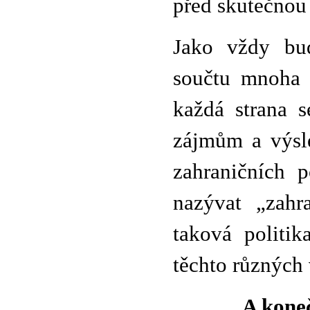
před skutečnou
Jako vždy bud
součtu mnoha v
každá strana s
zájmům a výsle
zahraničních 
nazývat „zahr
taková politik
těchto různých 
A koneč