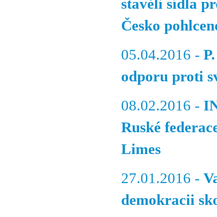
stavěli sídla p
Česko pohlcen
05.04.2016 -
P.
odporu proti 
08.02.2016 -
I
Ruské federace
Limes
27.01.2016 -
V
demokracii sko