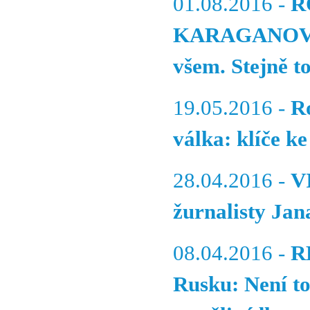
01.08.2016 -
R
KARAGANOVEM 
všem. Stejně t
19.05.2016 -
R
válka: klíče ke
28.04.2016 -
V
žurnalisty Jan
08.04.2016 -
R
Rusku: Není to