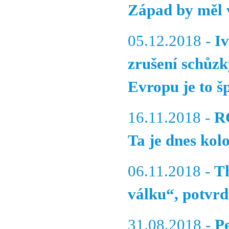
Západ by měl v
05.12.2018 -
I
zrušení schůz
Evropu je to š
16.11.2018 -
R
Ta je dnes kol
06.11.2018 -
T
válku“, potvrd
31.08.2018 -
P