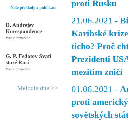
proti Rusku
Naše překlady a publikace
21.06.2021 -
Bi
D. Andrejev
Korespondence
Karibské krize
Více informací >>
ticho? Proč cht
G. P. Fedotov Svatí
Prezidenti USA
staré Rusi
Více informací >>
mezitím zničí
Melodie dne >>
01.06.2021 -
A
proti americk
sovětských stá