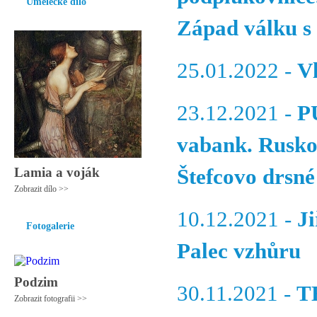
Umělecké dílo
Západ válku s
25.01.2022 -
V
23.12.2021 -
P
vabank. Rusko 
Lamia a voják
Štefcovo drsné
Zobrazit dílo >>
10.12.2021 -
Ji
Fotogalerie
Palec vzhůru
Podzim
30.11.2021 -
T
Zobrazit fotografii >>