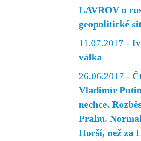
LAVROV o rusk
geopolitické s
11.07.2017 -
I
válka
26.06.2017 -
Č
Vladimír Putin
nechce. Rozbě
Prahu. Normali
Horší, než za