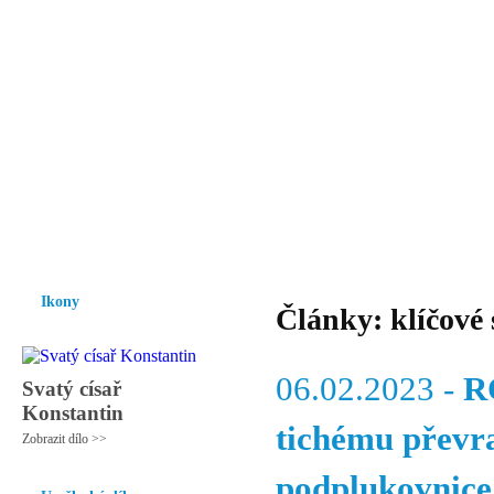
Vzrůst mravnosti a morálky je
nezbytnou podmínkou rozvoje
společnosti.
Úvod
Ikony
Hesychasmus
Umění
Knihovna
Hudba
Fot
Ikony
Články: klíčové
06.02.2023 -
R
Svatý císař
Konstantin
tichému převra
Zobrazit dílo >>
podplukovnice.