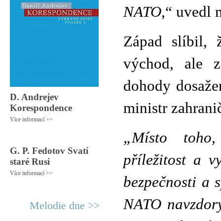
NATO
,“ uvedl m
Západ slíbil
východ, ale z
dohody dosažen
D. Andrejev
ministr zahrani
Korespondence
Více informací >>
„Místo toho,
G. P. Fedotov Svatí
příležitost a v
staré Rusi
Více informací >>
bezpečnosti a 
NATO navzdory 
Melodie dne >>