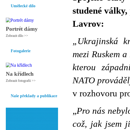
Umělecké dílo
studené války,
Lavrov:
Portrét dámy
Zobrazit dílo >>
„Ukrajinská k
Fotogalerie
mezi Ruskem a 
kterou západn
Na křídlech
NATO prováděly
Zobrazit fotografii >>
v rozhovoru pr
Naše překlady a publikace
„
Pro nás nebylo
což, jak jsem j