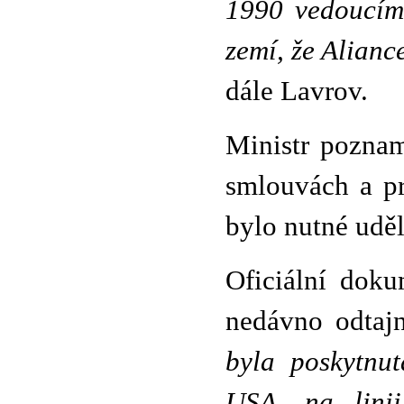
1990 vedoucím
zemí, že Alian
dále Lavrov.
Ministr poznam
smlouvách a p
bylo nutné uděl
Oficiální doku
nedávno odtajn
byla poskytnu
USA, na lini