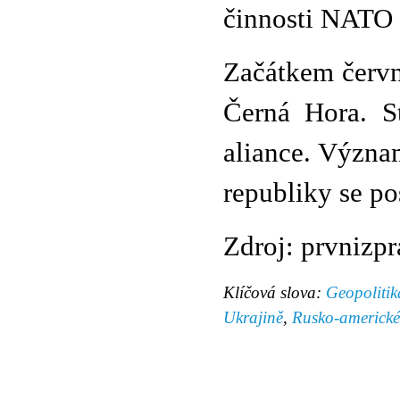
činnosti NATO 
Začátkem červn
Černá Hora. St
aliance. Význa
republiky se po
Zdroj: prvnizpr
Klíčová slova:
Geopolitik
Ukrajině
,
Rusko-americké