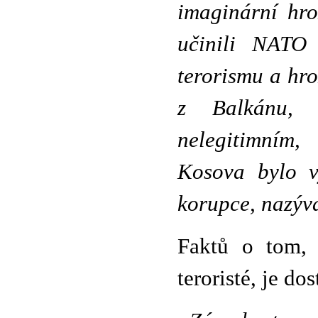
imaginární hro
učinili NATO 
terorismu a hro
z Balkánu, 
nelegitimním,
Kosova bylo vy
korupce, nazýv
Faktů o tom, j
teroristé, je do