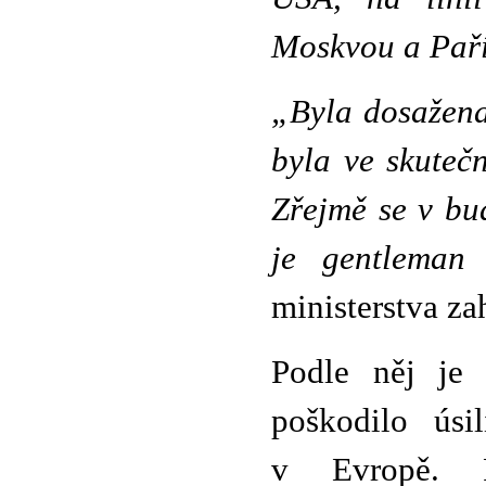
Moskvou a Paří
„Byla dosažena
byla ve skuteč
Zřejmě se v bu
je gentlema
ministerstva za
Podle něj je
poškodilo úsil
v Evropě. R