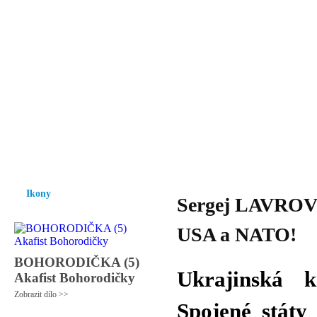
Vzrůst mravnosti a morálky je
nezbytnou podmínkou rozvoje
společnosti.
Úvod
Ikony
Hesychasmus
Umění
Knihovna
Hudba
Fot
Ikony
Sergej LAVROV -
USA a NATO!
BOHORODIČKA (5)
Ukrajinská k
Akafist Bohorodičky
Zobrazit dílo >>
Spojené stát