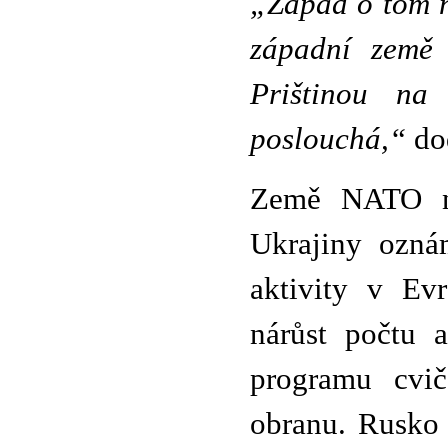
„Západ o tom ne
západní země 
Prištinou na
poslouchá,“
do
Země NATO n
Ukrajiny ozná
aktivity v Evr
nárůst počtu a
programu cvič
obranu. Rusko 