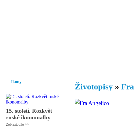
Vzrůst mravnosti a morálky je
nezbytnou podmínkou rozvoje
společnosti.
Úvod
Ikony
Hesychasmus
Umění
Knihovna
Hudba
Fot
Ikony
Životopisy
»
Fra
15. století. Rozkvět
ruské ikonomalby
Zobrazit dílo >>