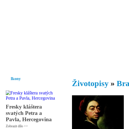
Vzrůst mravnosti a morálky je
nezbytnou podmínkou rozvoje
společnosti.
Úvod
Ikony
Hesychasmus
Umění
Knihovna
Hudba
Fot
Ikony
Životopisy
»
Bra
Fresky kláštera
svatých Petra a
Pavla, Hercegovina
Zobrazit dílo >>