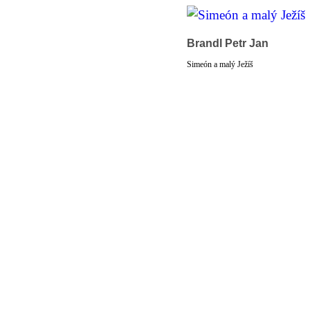
Brandl Petr Jan
Simeón a malý Ježíš
© 2011 Rodon.CZ
Hlavní stránka
|
Knihovna
|
Uměn
Všechna práva vyhrazena
Podmínky užití
|
Mapa stránek
|
Kont