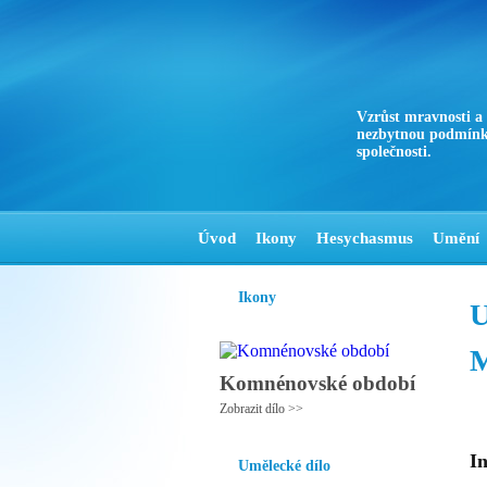
Vzrůst mravnosti a
nezbytnou podmínk
společnosti.
Úvod
Ikony
Hesychasmus
Umění
Ikony
U
M
Komnénovské období
Zobrazit dílo >>
In
Umělecké dílo