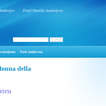
 Andrejev
Fond Daniila Andrejeva
oručujeme
Naše knihovna
onna della