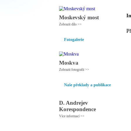
I
Moskevský most
Zobrazit dílo >>
P
Fotogalerie
Moskva
Zobrazit fotografii >>
Naše překlady a publikace
D. Andrejev
Korespondence
Více informací >>