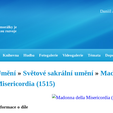
Daniil
 morálky je
ou rozvoje
Knihovna
Hudba
Fotogalerie
Videogalerie
Témata
Dop
mění
»
Světové sakrální umění
»
Mad
isericordia (1515)
formace o díle