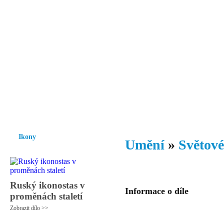
Vzrůst mravnosti a morálky je
nezbytnou podmínkou rozvoje
společnosti.
Úvod
Ikony
Hesychasmus
Umění
Knihovna
Hudba
Fot
Ikony
Umění
»
Světové
Ruský ikonostas v
Informace o díle
proměnách staletí
Zobrazit dílo >>