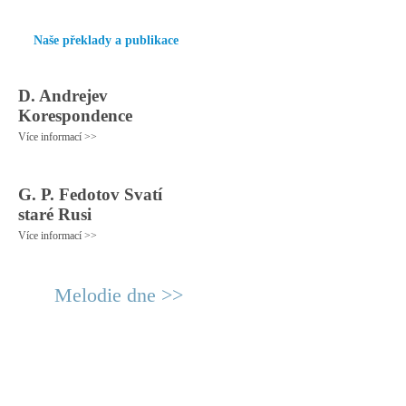
Naše překlady a publikace
D. Andrejev
Korespondence
Více informací >>
G. P. Fedotov Svatí
staré Rusi
Více informací >>
Melodie dne >>
© 2011 Rodon.CZ
Hlavní stránka
|
Knihovna
|
Uměn
Všechna práva vyhrazena
Podmínky užití
|
Mapa stránek
|
Kont