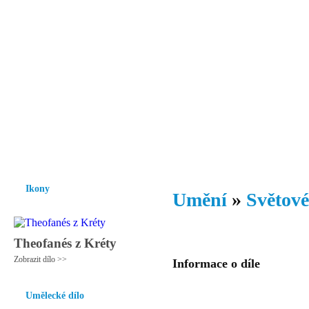
Vzrůst mravnosti a morálky je
nezbytnou podmínkou rozvoje
společnosti.
Úvod
Ikony
Hesychasmus
Umění
Knihovna
Hudba
Fot
Ikony
Umění
»
Světové
Theofanés z Kréty
Zobrazit dílo >>
Informace o díle
Umělecké dílo