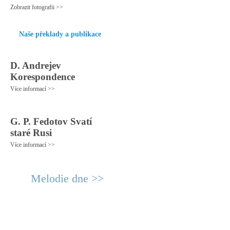
Zobrazit fotografii >>
Naše překlady a publikace
D. Andrejev
Korespondence
Více informací >>
G. P. Fedotov Svatí
staré Rusi
Více informací >>
Melodie dne >>
© 2011 Rodon.CZ
Hlavní stránka
|
Knihovna
|
Uměn