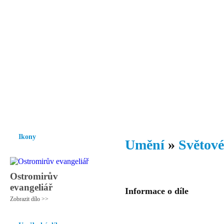
Vzrůst mravnosti a morálky je
nezbytnou podmínkou rozvoje
společnosti.
Úvod
Ikony
Hesychasmus
Umění
Knihovna
Hudba
Fot
Ikony
Umění
»
Světové
Ostromirův
evangeliář
Informace o díle
Zobrazit dílo >>