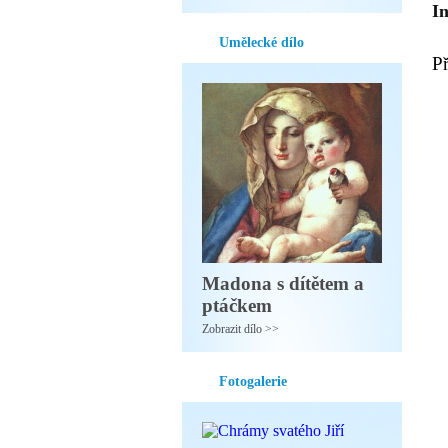
I
Umělecké dílo
P
Madona s dítětem a
ptáčkem
Zobrazit dílo >>
Fotogalerie