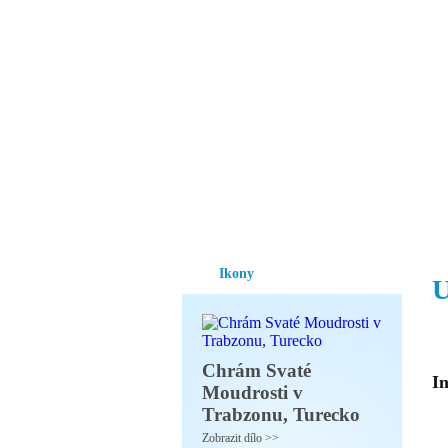
Vzrůst mravnosti a
nezbytnou podmínk
společnosti.
Úvod
Ikony
Hesychasmus
Umění
Ikony
U
Chrám Svaté
In
Moudrosti v
Trabzonu, Turecko
Zobrazit dílo >>