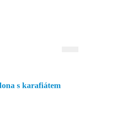
 Andrejev
Fond Daniila Andrejeva
oručujeme
Naše knihovna
ona s karafiátem