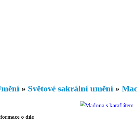
Daniil
 morálky je
ou rozvoje
Knihovna
Hudba
Fotogalerie
Videogalerie
Témata
Dop
mění
»
Světové sakrální umění
»
Mad
formace o díle