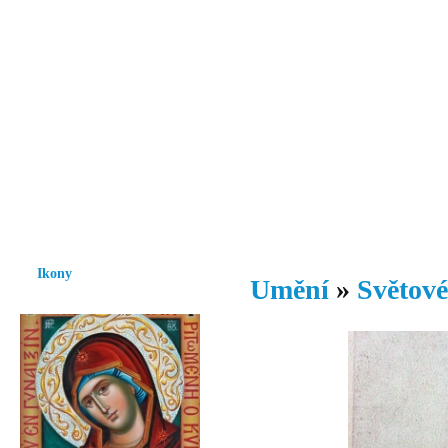
Vzrůst mravnosti a morálky je
nezbytnou podmínkou rozvoje
společnosti.
Úvod
Ikony
Hesychasmus
Umění
Knihovna
Hudba
Fot
Ikony
Umění
»
Světové