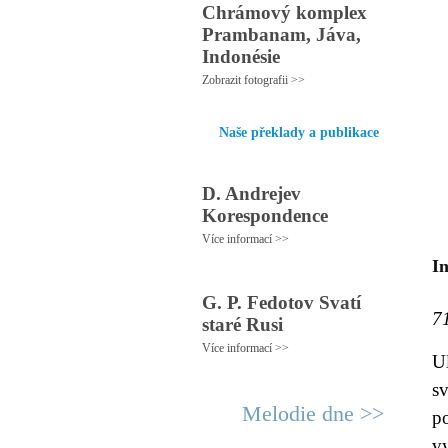
Chrámový komplex
Prambanam, Jáva,
Indonésie
Zobrazit fotografii >>
Naše překlady a publikace
D. Andrejev
Korespondence
Více informací >>
In
G. P. Fedotov Svatí
7
staré Rusi
Více informací >>
U
sv
Melodie dne >>
p
v