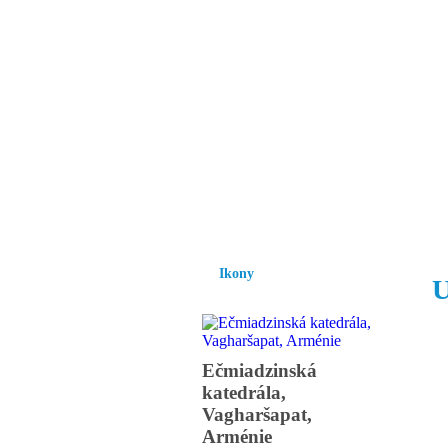
Vzrůst mravnosti a
nezbytnou podmínk
společnosti.
Úvod
Ikony
Hesychasmus
Umění
Ikony
U
Ečmiadzinská
katedrála,
Vagharšapat,
Arménie