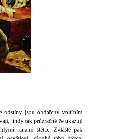
té odstíny jsou obdařeny vnitřním
ají, jindy tak průzračné že ukazují
lými ranami štětce. Zvláště pak
 osvětlení, dlouhé tahy štětce,