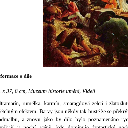
formace o díle
1 x 37, 8 cm, Muzeum historie umění, Vídeň
ltramarín, rumělka, karmín, smaragdová zeleň i zlatožlu
ětelným efektem. Barvy jsou někdy tak husté že se překrýv
odmalbu, a znovu jako by dílo bylo poznamenáno rych
ynikají v noční scéně, kde dominuje fantastické noční