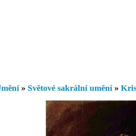
Daniil
 morálky je
ou rozvoje
Knihovna
Hudba
Fotogalerie
Videogalerie
Témata
Dop
mění
»
Světové sakrální umění
»
Kris