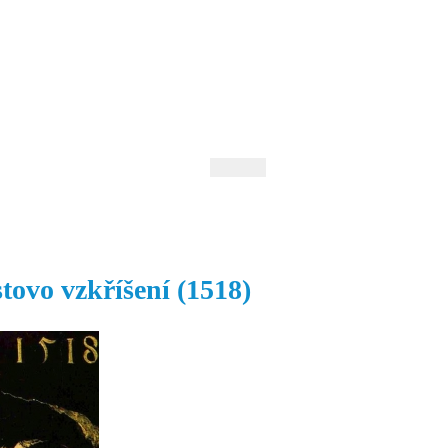
 Andrejev
Fond Daniila Andrejeva
oručujeme
Naše knihovna
tovo vzkříšení (1518)