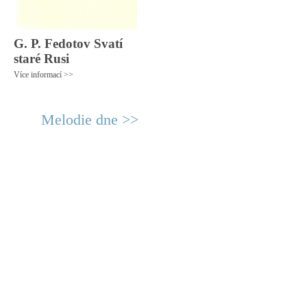
G. P. Fedotov Svatí
staré Rusi
Více informací >>
Melodie dne >>
© 2011 Rodon.CZ
Hlavní stránka
|
Knihovna
|
Uměn
Všechna práva vyhrazena
Podmínky užití
|
Mapa stránek
|
Kont