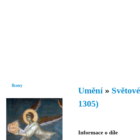
Vzrůst mravnosti a morálky je
nezbytnou podmínkou rozvoje
společnosti.
Úvod
Ikony
Hesychasmus
Umění
Knihovna
Hudba
Fot
Ikony
Umění
»
Světové
1305)
Informace o díle