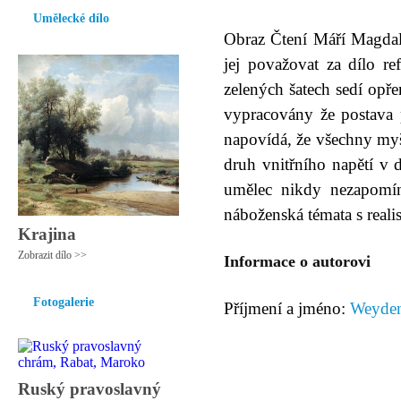
Umělecké dílo
Obraz Čtení Máří Magdal
jej považovat za dílo re
zelených šatech sedí opř
vypracovány že postava 
napovídá, že všechny myšl
druh vnitřního napětí v d
umělec nikdy nezapomí
náboženská témata s reali
Krajina
Zobrazit dílo >>
Informace o autorovi
Fotogalerie
Příjmení a jméno:
Weyden
Ruský pravoslavný