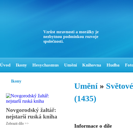
Vzrůst mravnosti a morálky je
nezbytnou podmínkou rozvoje
společnosti.
Úvod
Ikony
Hesychasmus
Umění
Knihovna
Hudba
Fot
Ikony
Umění
»
Světové
(1435)
Novgorodský žaltář:
nejstarší ruská kniha
Zobrazit dílo >>
Informace o díle