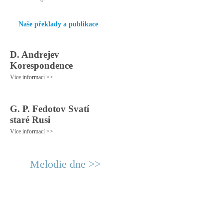
Naše překlady a publikace
D. Andrejev
Korespondence
Více informací >>
G. P. Fedotov Svatí
staré Rusi
Více informací >>
Melodie dne >>
© 2011 Rodon.CZ
Hlavní stránka
|
Knihovna
|
Uměn
Všechna práva vyhrazena
Podmínky užití
|
Mapa stránek
|
Kont