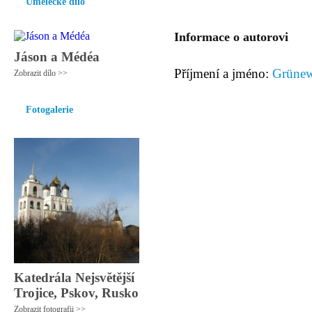
Umělecké dílo
Informace o autorovi
Jáson a Médéa
Příjmení a jméno:
Grünew
Zobrazit dílo >>
Fotogalerie
Katedrála Nejsvětější
Trojice, Pskov, Rusko
Zobrazit fotografii >>