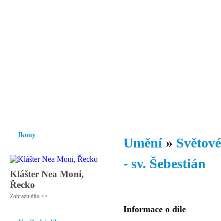
Vzrůst mravnosti a morálky je
nezbytnou podmínkou rozvoje
společnosti.
Úvod
Ikony
Hesychasmus
Umění
Knihovna
Hudba
Fot
Ikony
Umění
»
Světové
- sv. Šebestián
Klášter Nea Moni,
Řecko
Zobrazit dílo >>
Informace o díle