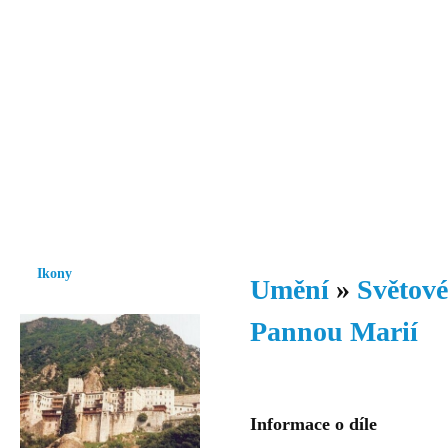
Vzrůst mravnosti a morálky je
nezbytnou podmínkou rozvoje
společnosti.
Úvod
Ikony
Hesychasmus
Umění
Knihovna
Hudba
Fot
Ikony
Umění
»
Světové
Pannou Marií
Informace o díle