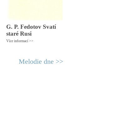
G. P. Fedotov Svatí
staré Rusi
Více informací >>
Melodie dne >>
© 2011 Rodon.CZ
Hlavní stránka
|
Knihovna
|
Uměn
Všechna práva vyhrazena
Podmínky užití
|
Mapa stránek
|
Kont