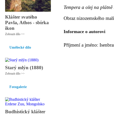
Tempera a olej na plátně 
Klášter svatého
Obraz nizozemského malíř
Pavla, Athos - sbírka
ikon
Informace o autorovi
Zobrazit dílo >>
Příjmení a jméno: Isenbr
Umělecké dílo
Starý mlýn (1880)
Zobrazit dílo >>
Fotogalerie
Budhistický klášter