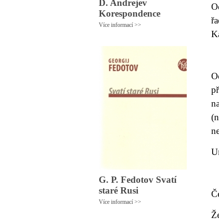
D. Andrejev
O
Korespondence
ř
Více informací >>
Ka
O
p
n
(
n
U
G. P. Fedotov Svatí
staré Rusi
Č
Více informací >>
Že