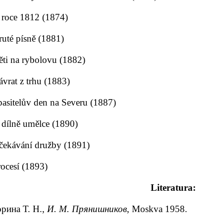
 roce 1812 (1874)
ruté písně (1881)
ěti na rybolovu (1882)
vrat z trhu (1883)
pasitelův den na Severu (1887)
 dílně umělce (1890)
čekávání družby (1891)
ocesí (1893)
Literatura:
орина Т. Н.,
И. М. Прянишников
, Мoskva 1958.