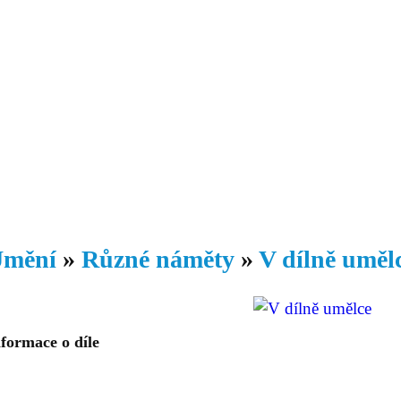
Daniil
 morálky je
ou rozvoje
Knihovna
Hudba
Fotogalerie
Videogalerie
Témata
Dop
mění
»
Různé náměty
»
V dílně uměl
formace o díle