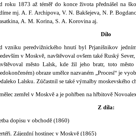
d roku 1873 až téměř do konce života přednášel na ško
adíme mj. A. F. Archipova, V. N. Bakšejeva, N. P. Bogdan
satkina, A. M. Korina, S. A. Korovina aj.
Dílo
d vzniku peredvižnického hnutí byl Prjanišnikov jedním 
ředevším v Moskvě, navštěvoval ovšem také Ruský Sever, 
avštěvoval město Lalsk, kde žil jeho bratr, toto měst
nedokončeném) obraze umělce nazvaném „Procesí“ je vyob
edaleko Lalsku. Zúčastnil se také výmalby moskevského ch
mělec zemřel v Moskvě a je pohřben na hřbitově Novoalexe
Z díla:
etba dopisu v obchodě (1860)
rtéři. Zájezdní hostinec v Moskvě (1865)