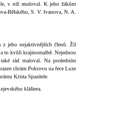
le, v níž studoval. K jeho žákům
ova-Bělského, S. V. Ivanova, N. A.
z jeho nejaktivnějších členů. Žil
a to kvůli krajinomalbě. Nejednou
o také rád maloval. Na posledním
razen chrám Pokrovu na řece Luze
rámu Krista Spasitele.
jevského kláštera.