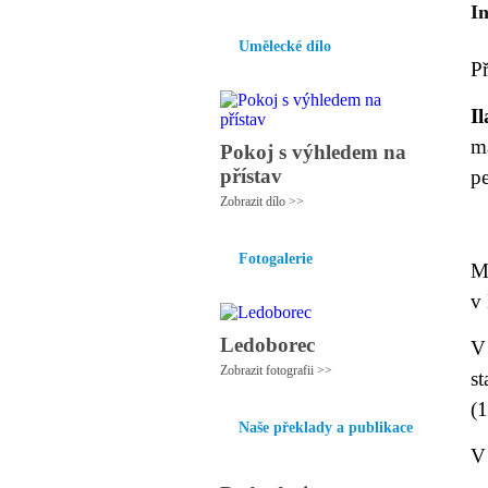
I
Umělecké dílo
P
I
m
Pokoj s výhledem na
přístav
p
Zobrazit dílo >>
Fotogalerie
M
v 
Ledoborec
V
Zobrazit fotografii >>
s
(
Naše překlady a publikace
V