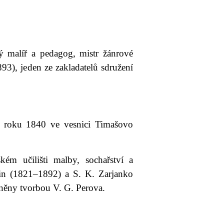
 malíř a pedagog, mistr žánrové
93), jeden ze zakladatelů sdružení
) roku 1840 ve vesnici Timašovo
ém učilišti malby, sochařství a
okin (1821‒1892) a S. K. Zarjanko
něny tvorbou V. G. Perova.