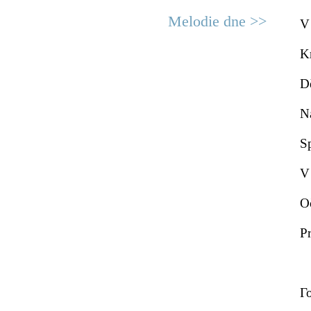
Melodie dne >>
V
K
D
Ná
S
V
O
Pr
Г