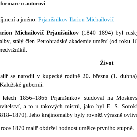
nformace o autorovi
říjmení a jméno:
Prjanišnikov Ilarion Michailovič
larion Michailovič Prjanišnikov
(1840–1894) byl ruský
alby, stálý člen Petrohradské akademie umění (od roku 18
eredvižníků.
Život
alíř se narodil v kupecké rodině 20. března (1. dubna
Kalužské gubernii.
 letech 1856‒1866 Prjanišnikov studoval na Moskevsk
tavitelství, a to u takových mistrů, jako byl E. S. Sor
1818‒1870). Jeho krajinomalby byly rovněž výrazně ovliv
 roce 1870 malíř obdržel hodnost umělce prvního stupně.