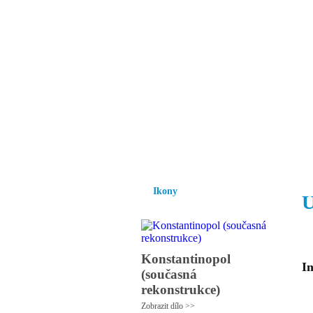
Vzrůst mravnosti a
nezbytnou podmínk
společnosti.
Úvod
Ikony
Hesychasmus
Umění
Ikony
U
Konstantinopol
In
(současná
rekonstrukce)
Zobrazit dílo >>