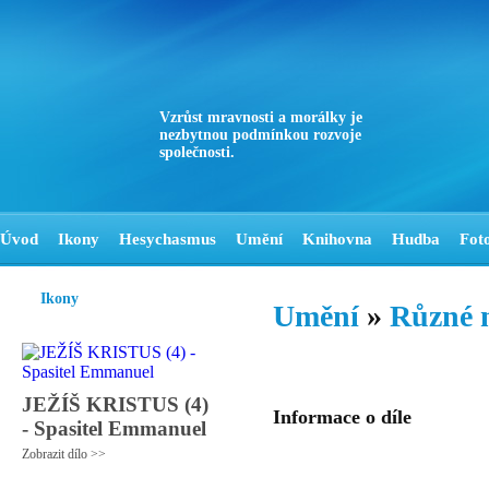
Vzrůst mravnosti a morálky je
nezbytnou podmínkou rozvoje
společnosti.
Úvod
Ikony
Hesychasmus
Umění
Knihovna
Hudba
Fot
Ikony
Umění
»
Různé 
JEŽÍŠ KRISTUS (4)
Informace o díle
- Spasitel Emmanuel
Zobrazit dílo >>