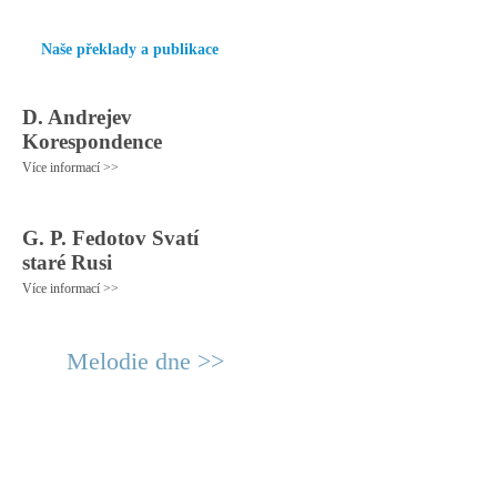
Naše překlady a publikace
D. Andrejev
Korespondence
Více informací >>
G. P. Fedotov Svatí
staré Rusi
Více informací >>
Melodie dne >>
© 2011 Rodon.CZ
Hlavní stránka
|
Knihovna
|
Uměn
Všechna práva vyhrazena
Podmínky užití
|
Mapa stránek
|
Kont