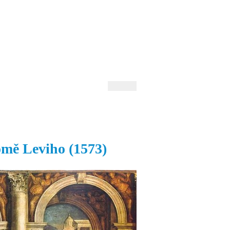
 Andrejev
Fond Daniila Andrejeva
oručujeme
Naše knihovna
omě Leviho (1573)