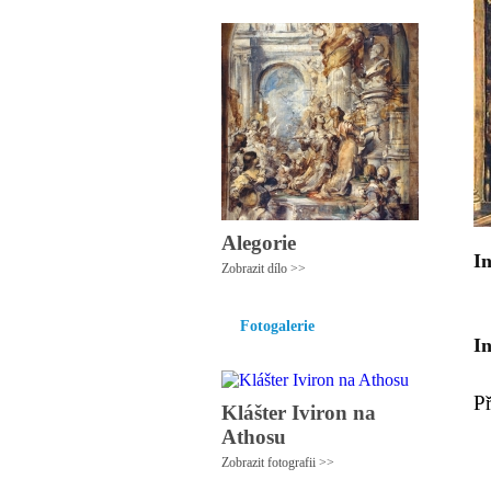
Alegorie
In
Zobrazit dílo >>
Fotogalerie
I
P
Klášter Iviron na
Athosu
Zobrazit fotografii >>