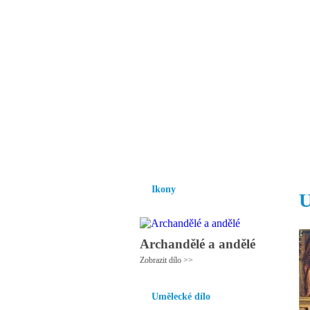
Vzrůst mravnosti a
nezbytnou podmínk
společnosti.
Úvod
Ikony
Hesychasmus
Umění
Ikony
U
Archandělé a andělé
Zobrazit dílo >>
Umělecké dílo