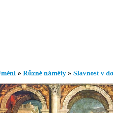
Daniil
 morálky je
ou rozvoje
Knihovna
Hudba
Fotogalerie
Videogalerie
Témata
Dop
mění
»
Různé náměty
»
Slavnost v d