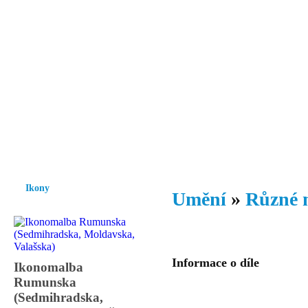
Vzrůst mravnosti a morálky je
nezbytnou podmínkou rozvoje
společnosti.
Úvod
Ikony
Hesychasmus
Umění
Knihovna
Hudba
Fot
Ikony
Umění
»
Různé 
Informace o díle
Ikonomalba
Rumunska
(Sedmihradska,