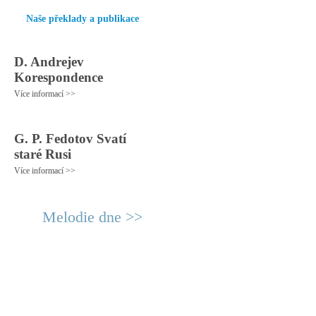
Naše překlady a publikace
D. Andrejev
Korespondence
Více informací >>
G. P. Fedotov Svatí
staré Rusi
Více informací >>
Melodie dne >>
© 2011 Rodon.CZ
Hlavní stránka
|
Knihovna
|
Uměn
Všechna práva vyhrazena
Podmínky užití
|
Mapa stránek
|
Kont