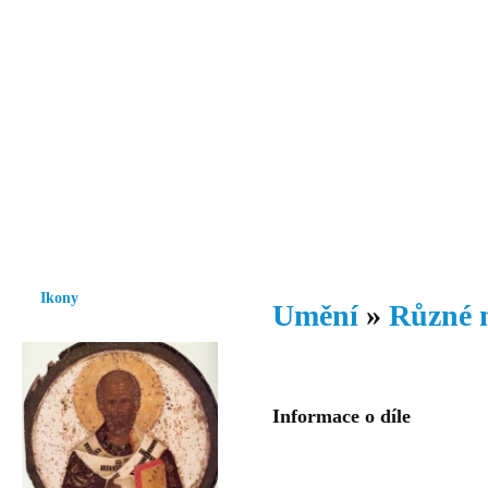
Vzrůst mravnosti a morálky je
nezbytnou podmínkou rozvoje
společnosti.
Úvod
Ikony
Hesychasmus
Umění
Knihovna
Hudba
Fot
Ikony
Umění
»
Různé 
Informace o díle