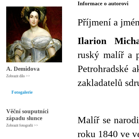
Informace o autorovi
Příjmení a jmé
Ilarion Micha
ruský malíř a 
Petrohradské a
A. Demidova
Zobrazit dílo >>
zakladatelů sdr
Fotogalerie
Věční souputníci
západu slunce
Malíř se narod
Zobrazit fotografii >>
roku 1840 ve v