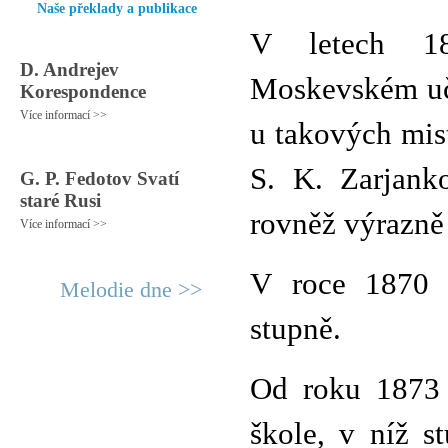
Naše překlady a publikace
V letech 18
D. Andrejev
Moskevském učil
Korespondence
Více informací >>
u takových mis
S. K. Zarjank
G. P. Fedotov Svatí
staré Rusi
rovněž výrazně
Více informací >>
V roce 1870 m
Melodie dne >>
stupně.
Od roku 1873 
škole, v níž s