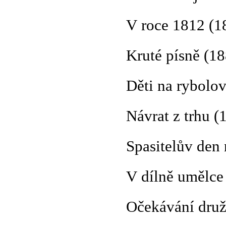
V roce 1812 (1
Kruté písně (1
Děti na rybolo
Návrat z trhu (
Spasitelův den
V dílně umělce
Očekávání druž