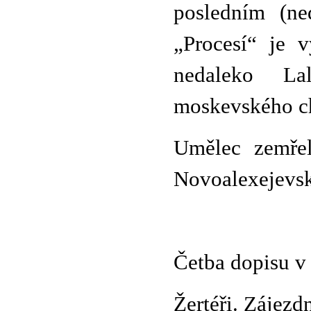
posledním (n
„Procesí“ je 
nedaleko La
moskevského ch
Umělec zemře
Novoalexejevsk
Četba dopisu v
Žertéři. Zájezd