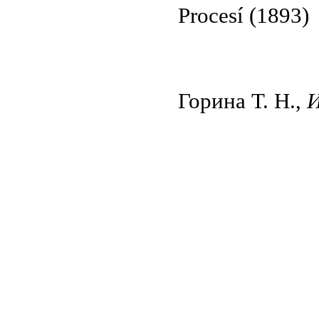
Procesí (1893)
Горина Т. Н.,
И
© 2011 Rodon.CZ
Hlavní stránka
|
Knihovna
|
Uměn
Všechna práva vyhrazena
Podmínky užití
|
Mapa stránek
|
Kont