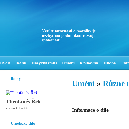
Vzrůst mravnosti a morálky je
nezbytnou podmínkou rozvoje
společnosti.
Úvod
Ikony
Hesychasmus
Umění
Knihovna
Hudba
Fot
Ikony
Umění
»
Různé 
Theofanés Řek
Zobrazit dílo >>
Informace o díle
Umělecké dílo