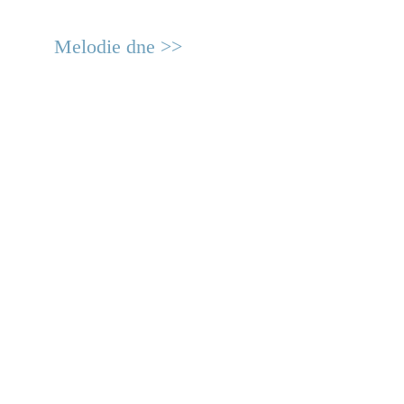
Melodie dne >>
© 2011 Rodon.CZ
Hlavní stránka
|
Knihovna
|
Uměn
Všechna práva vyhrazena
Podmínky užití
|
Mapa stránek
|
Kont