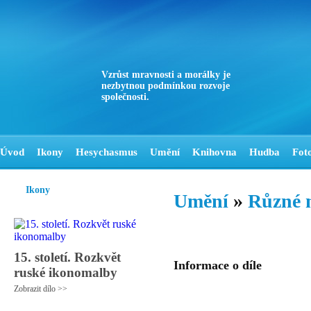
Vzrůst mravnosti a morálky je
nezbytnou podmínkou rozvoje
společnosti.
Úvod
Ikony
Hesychasmus
Umění
Knihovna
Hudba
Fot
Ikony
Umění
»
Různé 
15. století. Rozkvět
Informace o díle
ruské ikonomalby
Zobrazit dílo >>