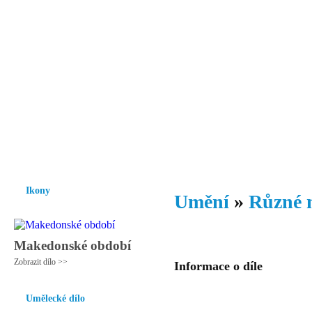
Vzrůst mravnosti a morálky je
nezbytnou podmínkou rozvoje
společnosti.
Úvod
Ikony
Hesychasmus
Umění
Knihovna
Hudba
Fot
Ikony
Umění
»
Různé 
Makedonské období
Zobrazit dílo >>
Informace o díle
Umělecké dílo