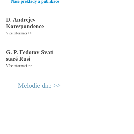
Naše překlady a publikace
D. Andrejev
Korespondence
Více informací >>
G. P. Fedotov Svatí
staré Rusi
Více informací >>
Melodie dne >>
© 2011 Rodon.CZ
Hlavní stránka
|
Knihovna
|
Uměn
Všechna práva vyhrazena
Podmínky užití
|
Mapa stránek
|
Kont