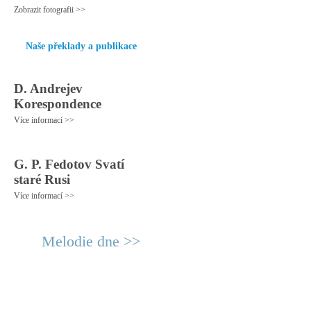
Zobrazit fotografii >>
Naše překlady a publikace
D. Andrejev
Korespondence
Více informací >>
G. P. Fedotov Svatí
staré Rusi
Více informací >>
Melodie dne >>
© 2011 Rodon.CZ
Hlavní stránka
|
Knihovna
|
Uměn