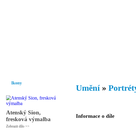
Vzrůst mravnosti a morálky je
nezbytnou podmínkou rozvoje
společnosti.
Úvod
Ikony
Hesychasmus
Umění
Knihovna
Hudba
Fot
Ikony
Umění
»
Portrét
Atenský Sion,
Informace o díle
fresková výmalba
Zobrazit dílo >>